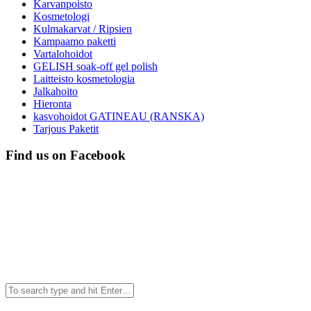
Karvanpoisto
Kosmetologi
Kulmakarvat / Ripsien
Kampaamo paketti
Vartalohoidot
GELISH soak-off gel polish
Laitteisto kosmetologia
Jalkahoito
Hieronta
kasvohoidot GATINEAU (RANSKA)
Tarjous Paketit
Find us on Facebook