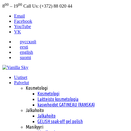
00
00
8
– 19
Call Us: (+372) 88 020 44
Email
Facebook
YouTube
VK
русский
eesti
english
suomi
Uutiset
Palvelut
Kosmetologi
Kosmetologi
Laitteisto kosmetologia
kasvohoidot GATINEAU (RANSKA)
Jalkahoito
Jalkahoito
GELISH soak-off gel polish
Manikyyri