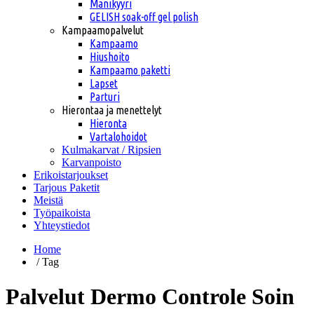
Manikyyri
GELISH soak-off gel polish
Kampaamopalvelut
Kampaamo
Hiushoito
Kampaamo paketti
Lapset
Parturi
Hierontaa ja menettelyt
Hieronta
Vartalohoidot
Kulmakarvat / Ripsien
Karvanpoisto
Erikoistarjoukset
Tarjous Paketit
Meistä
Työpaikoista
Yhteystiedot
Home
/ Tag
Palvelut Dermo Controle Soin