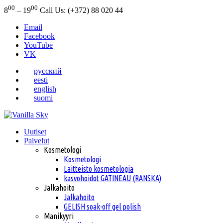
00
00
8
– 19
Call Us: (+372) 88 020 44
Email
Facebook
YouTube
VK
русский
eesti
english
suomi
Uutiset
Palvelut
Kosmetologi
Kosmetologi
Laitteisto kosmetologia
kasvohoidot GATINEAU (RANSKA)
Jalkahoito
Jalkahoito
GELISH soak-off gel polish
Manikyyri