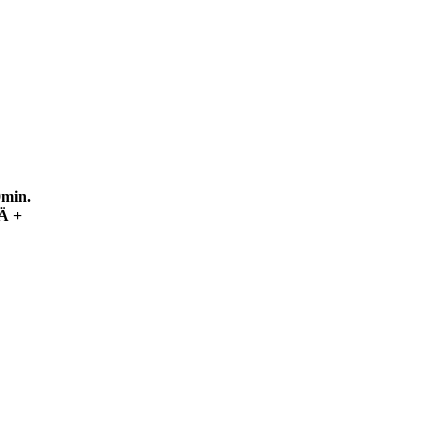
0min.
Ä +