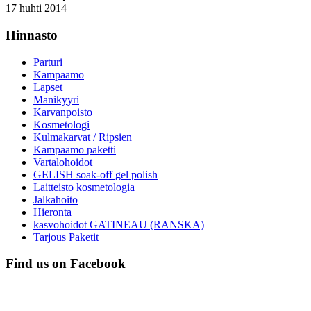
17 huhti 2014
Hinnasto
Parturi
Kampaamo
Lapset
Manikyyri
Karvanpoisto
Kosmetologi
Kulmakarvat / Ripsien
Kampaamo paketti
Vartalohoidot
GELISH soak-off gel polish
Laitteisto kosmetologia
Jalkahoito
Hieronta
kasvohoidot GATINEAU (RANSKA)
Tarjous Paketit
Find us on Facebook