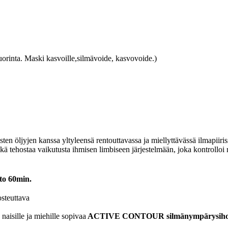
orinta. Maski kasvoille,silmävoide, kasvovoide.)
n öljyjen kanssa yltyleensä rentouttavassa ja miellyttävässä ilmapiiriss
ikä tehostaa vaikutusta ihmisen limbiseen järjestelmään, joka kontrollo
to 60min.
osteuttava
naisille ja miehille sopivaa
ACTIVE CONTOUR
silmänympärysiho