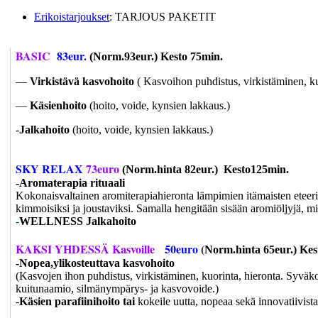
Erikoistarjoukset
: TARJOUS PAKETIT
BASIC
83eur.
(Norm.93eur.) Kesto 75min.
—
Virkistävä kasvohoito
( Kasvoihon puhdistus, virkistäminen, ku
—
Käsienhoito
(hoito, voide, kynsien lakkaus.)
-
Jalkahoito
(hoito, voide, kynsien lakkaus.)
SKY RELAX
73euro
(Norm.hinta 82eur.) Kesto125min.
-Aromaterapia
rituaali
Kokonaisvaltainen aromiterapiahieronta lämpimien itämaisten eteeriste
kimmoisiksi ja joustaviksi. Samalla hengitään sisään aromiöljyjä, m
-
WELLNESS Jalkahoito
KAKSI YHDESSÄ Kasvoille
50euro
(
Norm.hinta 65eur.)
Kes
-Nopea,ylikosteuttava kasvohoito
(Kasvojen ihon puhdistus, virkistäminen, kuorinta, hieronta. Syväk
kuitunaamio, silmänympärys- ja kasvovoide.)
-
Käsien parafiinihoito tai
kokeile uutta, nopeaa sekä innovatiivista 