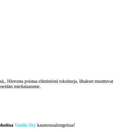
ä,. Hieronta poistaa elimistöstä toksiineja, lihakset muuttuvat
i meidän mielialaamme.
hoitoa
Vanilla Sky
kauneussalongeissa!