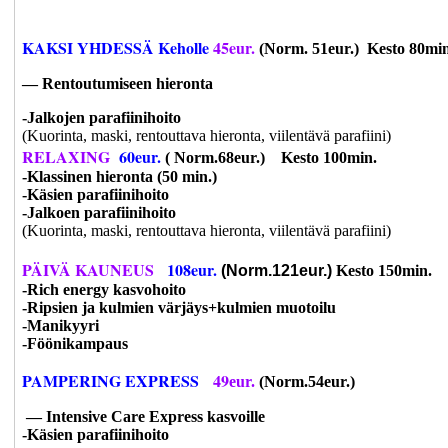
KAKSI YHDESSÄ Keholle
45eur.
(Norm. 51eur.) Kesto 80min
—
Rentoutumiseen hieronta
-Jalkojen parafiinihoito
(Kuorinta, maski, rentouttava hieronta, viilentävä parafiini)
RELAXING
60eur.
( Norm.68eur.) Kesto 100min.
-Klassinen hieronta (50 min.)
-Käsien parafiinihoito
-Jalkoen parafiinihoito
(Kuorinta, maski, rentouttava hieronta, viilentävä parafiini)
PÄIVÄ KAUNEUS
108eur.
(Norm.121eur.)
Kesto 150min.
-Rich energy kasvohoito
-Ripsien ja kulmien värjäys+kulmien
muotoilu
-Manikyyri
-Föönikampaus
PAMPERING EXPRESS
49
eur.
(Norm.54eur.)
—
Intensive Care Express kasvoille
-Käsien parafiinihoito