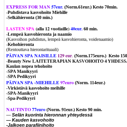
EXPRESS FOR MAN
57eur.
(Norm.61eur.) Kesto 70min.
-Puhdistava kasvohoito Miehille
-Selkähieronta (30 min.)
LASTEN SPA
(alla 12 vuotiaille)
40eur.
60 min.
-Lempeä kasvohieronta ja naamio
(Kasvoihon puhdistus, lempeä kasvohieronta, voidenaamio)
-
Kehohieronta
(Rentouttava hierontarituaali)
PÄIVAN SPA NAISILLE
129
eur
.
(Norm.175euro.) Kesto 15
-
Beauty New
LAITETERAPIAN KASVOHOITO 4 YHDESS
Kaulan nopea tehohoito
-
SPA Manikyyri
-
SPA Pedikyyri
PÄIVAN SPA -MIEHILLE
97euro
(Norm. 114eur.)
-Virkistävä kasvohoito meihille
-SPA-Manikyyri
-Spa-Pedikyyri
NAUTINTO
77euro
(Norm. 91eur.)
Kesto 90 min.
—
Selän kuorinta hieronnan yhteydessä
— Kauden kasvohoito
-Jalkoen parafiinihoito