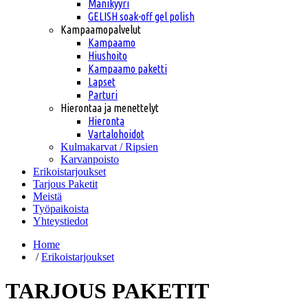
Manikyyri
GELISH soak-off gel polish
Kampaamopalvelut
Kampaamo
Hiushoito
Kampaamo paketti
Lapset
Parturi
Hierontaa ja menettelyt
Hieronta
Vartalohoidot
Kulmakarvat / Ripsien
Karvanpoisto
Erikoistarjoukset
Tarjous Paketit
Meistä
Työpaikoista
Yhteystiedot
Home
/
Erikoistarjoukset
TARJOUS PAKETIT