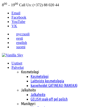
00
00
8
– 19
Call Us: (+372) 88 020 44
Email
Facebook
YouTube
VK
русский
eesti
english
suomi
Uutiset
Palvelut
Kosmetologi
Kosmetologi
Laitteisto kosmetologia
kasvohoidot GATINEAU (RANSKA)
Jalkahoito
Jalkahoito
GELISH soak-off gel polish
Manikyyri