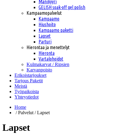
Manikyyri
GELISH soak-off gel polish
Kampaamopalvelut
Kampaamo
Hiushoito
Kampaamo paketti
Lapset
Parturi
Hierontaa ja menettelyt
Hieronta
Vartalohoidot
Kulmakarvat / Ripsien
Karvanpoisto
Erikoistarjoukset
Tarjous Paketit
Meistä
Työpaikoista
Yhteystiedot
Home
/ Palvelut / Lapset
Lapset