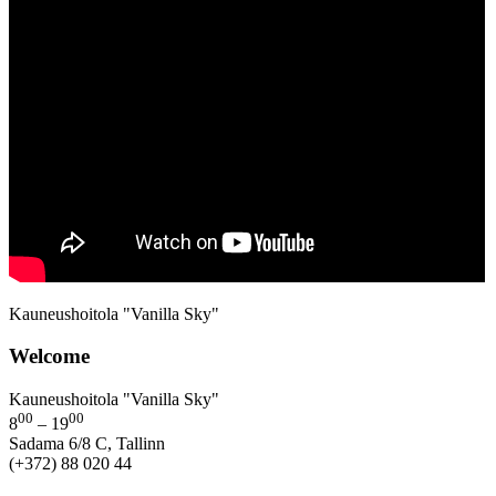
Kauneushoitola "Vanilla Sky"
Welcome
Kauneushoitola "Vanilla Sky"
00
00
8
– 19
Sadama 6/8 C, Tallinn
(+372) 88 020 44