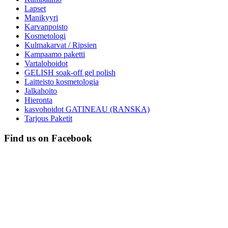
Lapset
Manikyyri
Karvanpoisto
Kosmetologi
Kulmakarvat / Ripsien
Kampaamo paketti
Vartalohoidot
GELISH soak-off gel polish
Laitteisto kosmetologia
Jalkahoito
Hieronta
kasvohoidot GATINEAU (RANSKA)
Tarjous Paketit
Find us on Facebook