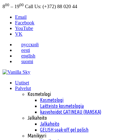
00
00
8
– 19
Call Us: (+372) 88 020 44
Email
Facebook
YouTube
VK
русский
eesti
english
suomi
Uutiset
Palvelut
Kosmetologi
Kosmetologi
Laitteisto kosmetologia
kasvohoidot GATINEAU (RANSKA)
Jalkahoito
Jalkahoito
GELISH soak-off gel polish
Manikyyri