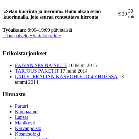
30
«Selän kuorinta ja hieronta» Hoito alkaa selän
€
29
min
kuorinnalla, jota seuraa rentouttava hieronta
Työaikaan:
8:00–19:00 päivittäistä
Tilauspalvelu «Vartalohoidot»
Erikoistarjoukset
PÄIVAN SPA NAISILLE
10 helmi 2015
TARJOUS PAKETIT
17 huhti 2014
LAITETERAPIAN KASVOHOITO 4 YHDESSÄ
13
tammi 2014
Hinnasto
Parturi
Kampaamo
Lapset
Manikyyri
Karvanpoisto
Kosmetologi