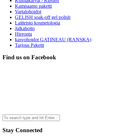
Kulmakarvat / Ripsien
Kampaamo paketti
Vartalohoidot
GELISH soak-off gel polish
Laitteisto kosmetologia
Jalkahoito
Hieronta
kasvohoidot GATINEAU (RANSKA)
Tarjous Paketit
Find us on Facebook
Stay Connected