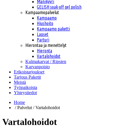
Manikyyri
GELISH soak-off gel polish
Kampaamopalvelut
Kampaamo
Hiushoito
Kampaamo paketti
Lapset
Parturi
Hierontaa ja menettelyt
Hieronta
Vartalohoidot
Kulmakarvat / Ripsien
Karvanpoisto
Erikoistarjoukset
Tarjous Paketit
Meistä
Työpaikoista
Yhteystiedot
Home
/ Palvelut / Vartalohoidot
Vartalohoidot