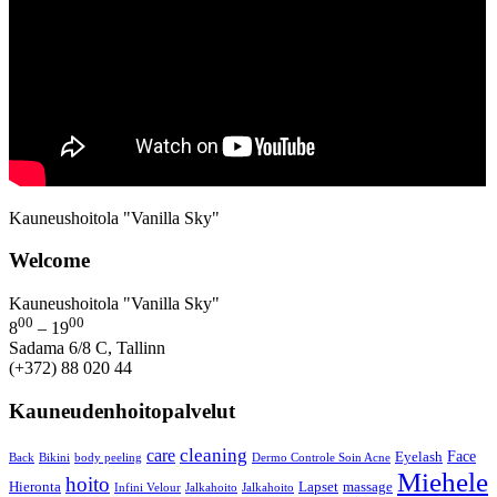
Kauneushoitola "Vanilla Sky"
Welcome
Kauneushoitola "Vanilla Sky"
00
00
8
– 19
Sadama 6/8 C, Tallinn
(+372) 88 020 44
Kauneudenhoitopalvelut
cleaning
care
Face
Eyelash
Back
Bikini
body peeling
Dermo Controle Soin Acne
Miehele
hoito
Hieronta
Lapset
massage
Infini Velour
Jalkahoito
Jalkahoito