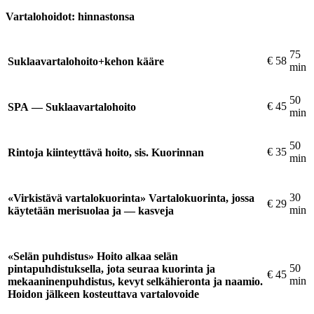
Vartalohoidot: hinnastonsa
75
€
58
Suklaavartalohoito+kehon kääre
min
50
€
45
SPA — Suklaavartalohoito
min
50
€
35
Rintoja kiinteyttävä hoito, sis. Kuorinnan
min
30
«Virkistävä vartalokuorinta» Vartalokuorinta, jossa
€
29
min
käytetään merisuolaa ja — kasveja
«Selän puhdistus» Hoito alkaa selän
50
pintapuhdistuksella, jota seuraa kuorinta ja
€
45
min
mekaaninenpuhdistus, kevyt selkähieronta ja naamio.
Hoidon jälkeen kosteuttava vartalovoide