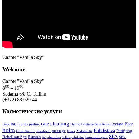
Салон "Vanilla Sky"
Welcome
Салон "Vanilla Sky"
00
00
8
– 19
Sadama 6/8 C, Tallinn
(+372) 88 020 44
Косметические услуги
cleaning
care
Face
Eyelash
Back
Bikini
body peeling
Dermo Controle Soin Acne
hoito
Puhdistava
massage
Purifying
Infini Velour
Jalkahoito
Niska
Niskahartia
SPA
Rebellion Age
Ripsien
Seljahooldus
Selän puhdistus
Soin du Regard
SPA-