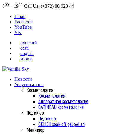
00
00
8
– 19
Call Us: (+372) 88 020 44
Email
Facebook
YouTube
VK
русский
eesti
english
suomi
Новости
Услуги салона
Косметология
Косметология
Аппаратная косметология
GATINEAU косметология
Педикюр
Педикюр
GELISH soak-off gel polish
Маникюр