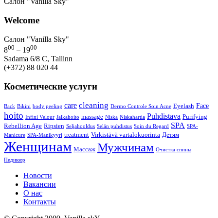
Салон "Vanilla Sky"
Welcome
Салон "Vanilla Sky"
00
00
8
– 19
Sadama 6/8 C, Tallinn
(+372) 88 020 44
Косметические услуги
cleaning
care
Face
Eyelash
Back
Bikini
body peeling
Dermo Controle Soin Acne
hoito
Puhdistava
massage
Purifying
Infini Velour
Jalkahoito
Niska
Niskahartia
SPA
Rebellion Age
Ripsien
Seljahooldus
Selän puhdistus
Soin du Regard
SPA-
treatment
Virkistävä vartalokuorinta
Детям
Manicure
SPA-Manikyyri
Женщинам
Мужчинам
Массаж
Очистка спины
Педикюр
Новости
Вакансии
О нас
Контакты