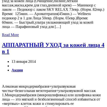
уход за кожей лица (Очищение,пилинг,лёгкий
массаж,маска,крем для глаз,дневной крем) — Маникюр с
лаком — Педикюр с лаком SKY RELAX 73евр. (Норм. 82евр.)
Время: 125мин. — Ароматерапия(45мин.) — Wellness
педикюр 2 в 1 для Лица 50евр. (Норм. 65евр.)Время:
60мин. — Быстрый,ультра увлажняющий уход за кожей
лица — Парафиновый уход для […]
Read More
АППАРАТНЫЙ УХОД за кожей лица 4
в 1
13 января 2014
Акции
Алмазная микродермабразия+ультразвуковая
чистка+безигольная мезотерапия+ультразвуковой массаж
1.Микродермабразия (микрошлифовка) или шлифовка кожи
лица — это мягкий и безболезненный способ избавиться от
«мертвых» клеток кожи и стимулировать ее