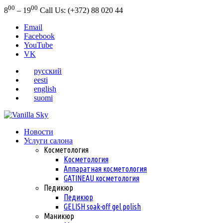
00
00
8
– 19
Call Us: (+372) 88 020 44
Email
Facebook
YouTube
VK
русский
eesti
english
suomi
Новости
Услуги салона
Косметология
Косметология
Аппаратная косметология
GATINEAU косметология
Педикюр
Педикюр
GELISH soak-off gel polish
Маникюр