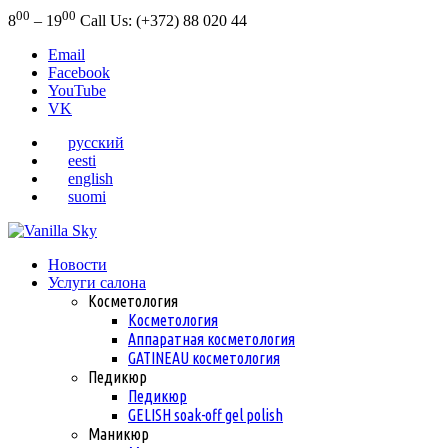
00
00
8
– 19
Call Us: (+372) 88 020 44
Email
Facebook
YouTube
VK
русский
eesti
english
suomi
Новости
Услуги салона
Косметология
Косметология
Аппаратная косметология
GATINEAU косметология
Педикюр
Педикюр
GELISH soak-off gel polish
Маникюр