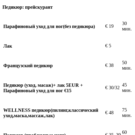
Педикюр: прейскурант
30
€
19
Парафиновый уход для ног(без педикюра)
мин.
€
5
Лак
50
€
38
Французский педикюр
мин.
45
Педикюр (уход, масаж)+ лак 5EUR +
€
30/32
мин.
Парафиновый уход для ног €15
75
WELLNESS педикюр(пилинг,классический
€
48
мин.
уход,маска,массаж,лак)
60
€
35–39