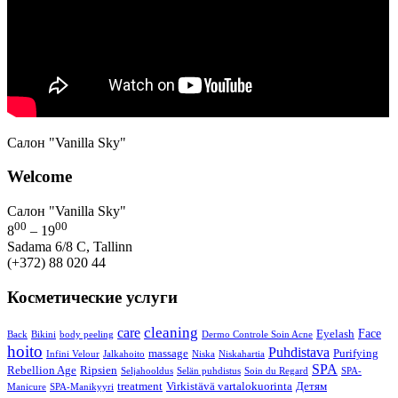
Салон "Vanilla Sky"
Welcome
Салон "Vanilla Sky"
00
00
8
– 19
Sadama 6/8 C, Tallinn
(+372) 88 020 44
Косметические услуги
cleaning
care
Face
Eyelash
Back
Bikini
body peeling
Dermo Controle Soin Acne
hoito
Puhdistava
massage
Purifying
Infini Velour
Jalkahoito
Niska
Niskahartia
SPA
Rebellion Age
Ripsien
Seljahooldus
Selän puhdistus
Soin du Regard
SPA-
treatment
Virkistävä vartalokuorinta
Детям
Manicure
SPA-Manikyyri