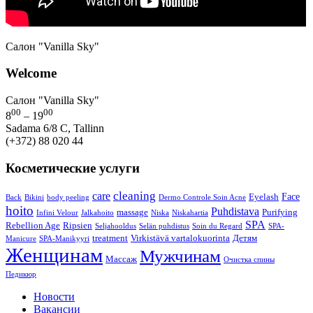
Салон "Vanilla Sky"
Welcome
Салон "Vanilla Sky"
00
00
8
– 19
Sadama 6/8 C, Tallinn
(+372) 88 020 44
Косметические услуги
cleaning
care
Face
Eyelash
Back
Bikini
body peeling
Dermo Controle Soin Acne
hoito
Puhdistava
massage
Purifying
Infini Velour
Jalkahoito
Niska
Niskahartia
SPA
Rebellion Age
Ripsien
Seljahooldus
Selän puhdistus
Soin du Regard
SPA-
treatment
Virkistävä vartalokuorinta
Детям
Manicure
SPA-Manikyyri
Женщинам
Мужчинам
Массаж
Очистка спины
Педикюр
Новости
Вакансии