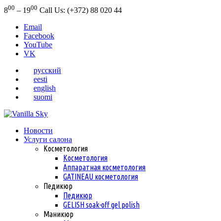
00
00
8
– 19
Call Us: (+372) 88 020 44
Email
Facebook
YouTube
VK
русский
eesti
english
suomi
Новости
Услуги салона
Косметология
Косметология
Аппаратная косметология
GATINEAU косметология
Педикюр
Педикюр
GELISH soak-off gel polish
Маникюр