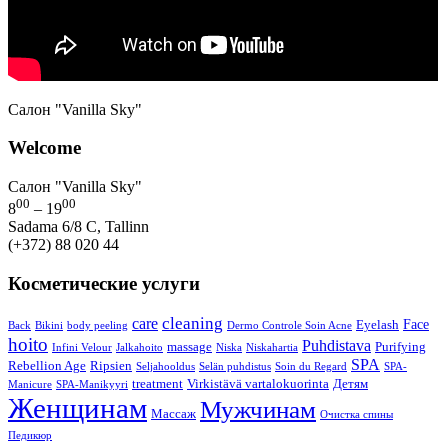
Салон "Vanilla Sky"
Welcome
Салон "Vanilla Sky"
00
00
8
– 19
Sadama 6/8 C, Tallinn
(+372) 88 020 44
Косметические услуги
cleaning
care
Face
Eyelash
Back
Bikini
body peeling
Dermo Controle Soin Acne
hoito
Puhdistava
massage
Purifying
Infini Velour
Jalkahoito
Niska
Niskahartia
SPA
Rebellion Age
Ripsien
Seljahooldus
Selän puhdistus
Soin du Regard
SPA-
treatment
Virkistävä vartalokuorinta
Детям
Manicure
SPA-Manikyyri
Женщинам
Мужчинам
Массаж
Очистка спины
Педикюр