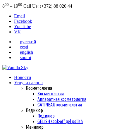
00
00
8
– 19
Call Us: (+372) 88 020 44
Email
Facebook
YouTube
VK
русский
eesti
english
suomi
Новости
Услуги салона
Косметология
Косметология
Аппаратная косметология
GATINEAU косметология
Педикюр
Педикюр
GELISH soak-off gel polish
Маникюр