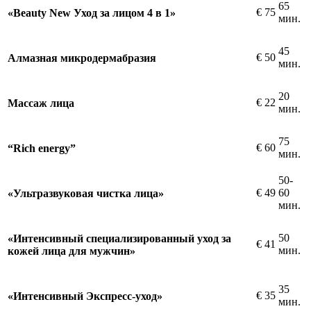
65
€
75
«Beauty New Уход за лицом 4 в 1»
мин.
45
€
50
Алмазная микродермабразия
мин.
20
€
22
Массаж лица
мин.
75
€
60
“Rich energy”
мин.
50-
€
49
60
«Ультразвуковая чистка лица»
мин.
50
«Интенсивный специализированный уход за
€
41
мин.
кожей лица для мужчин»
35
€
35
«Интенсивный Экспресс-уход»
мин.