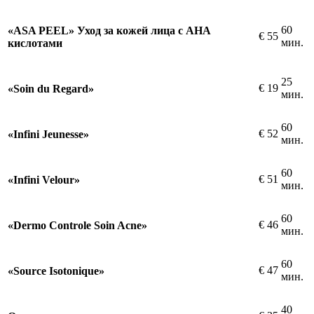
60
«ASA PEEL» Уход за кожей лица с AHA
€
55
мин.
кислотами
25
€
19
«Soin du Regard»
мин.
60
€
52
«Infini Jeunesse»
мин.
60
€
51
«Infini Velour»
мин.
60
€
46
«Dermo Controle Soin Acne»
мин.
60
€
47
«Source Isotonique»
мин.
40